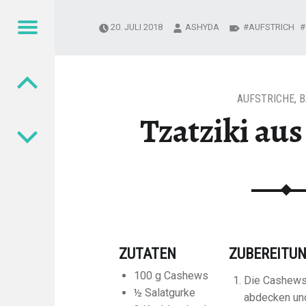
Menu
20. JULI 2018
ASHYDA
AUFSTRICH
Post navigation
AUFSTRICHE
,
B
Tzatziki au
ZUTATEN
ZUBEREITU
100 g Cashews
Die Cashews
½ Salatgurke
abdecken und