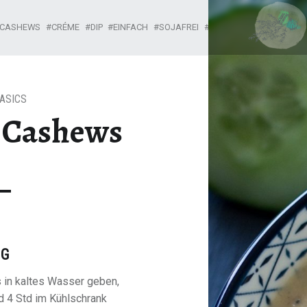
TZATZIKI AUS CASHEWS – CAN I HAVE IT?
CASHEWS
CRÉME
DIP
EINFACH
SOJAFREI
TZATZIKI
ASICS
s Cashews
NG
 in kaltes Wasser geben,
 4 Std im Kühlschrank