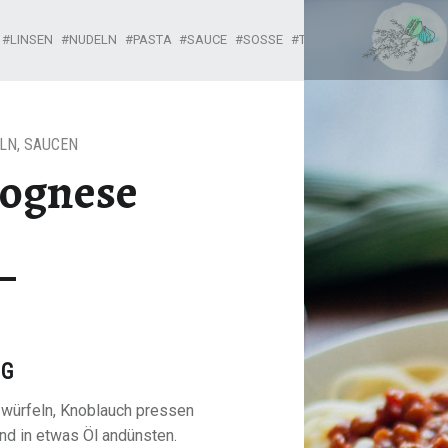
LINSENBOLOGNESE – CAN I HAVE IT?
LINSEN
NUDELN
PASTA
SAUCE
SOSSE
TOMATEN
LN
,
SAUCEN
lognese
NG
 würfeln, Knoblauch pressen
nd in etwas Öl andünsten.