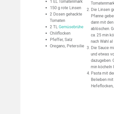
1 EL Tomatenmark
Tomatenmark
150 g rote Linsen
Die Linsen g
2 Dosen gehackte
Pfanne geben
Tomaten
dann mit de
2 TL
Gemüsebrühe
ablöschen. G
Chiliflocken
ca. 25 min k
Pfeffer, Salz
nach Wahl al
Oregano, Petersilie
Die Sauce m
und etwas v
dazugeben. G
min köcheln 
Pasta mit de
Belieben mi
Hefeflocken,