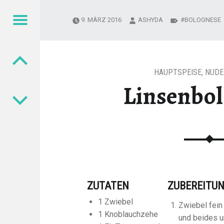
Menu
9. MÄRZ 2016
ASHYDA
BOLOGNESE
Post navigation
HAUPTSPEISE
,
NUDE
Linsenbo
ZUTATEN
ZUBEREITU
1 Zwiebel
Zwiebel fein
1 Knoblauchzehe
und beides u