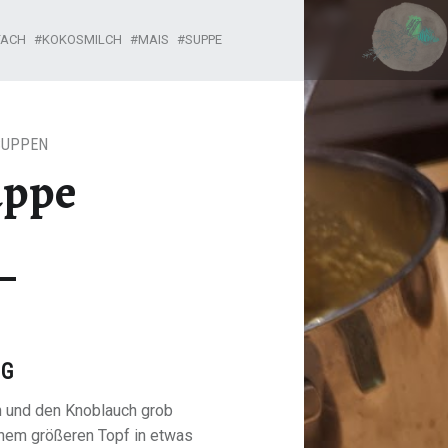
MAISSUPPE – CAN I HAVE IT?
FACH
KOKOSMILCH
MAIS
SUPPE
SUPPEN
uppe
NG
 und den Knoblauch grob
inem größeren Topf in etwas