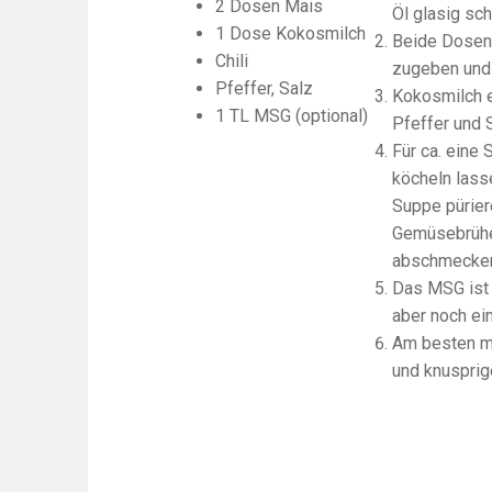
2 Dosen Mais
Öl glasig sc
1 Dose Kokosmilch
Beide Dosen
Chili
zugeben und 
Pfeffer, Salz
Kokosmilch ei
1 TL MSG (optional)
Pfeffer und
Für ca. eine 
köcheln lasse
Suppe pürier
Gemüsebrühe
abschmecke
Das MSG ist 
aber noch ei
Am besten mi
und knusprig