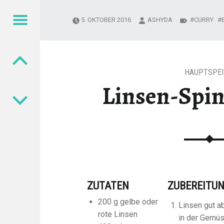
Menu
5. OKTOBER 2016
ASHYDA
CURRY
Post navigation
HAUPTSPEI
Linsen-Spi
ZUTATEN
ZUBEREITU
200 g gelbe oder
Linsen gut a
rote Linsen
in der Gemü