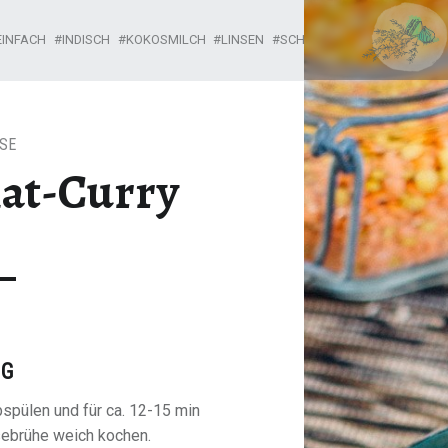
LINSEN-SPINAT-CURRY – CAN I HAVE IT?
EINFACH
INDISCH
KOKOSMILCH
LINSEN
SCHNELL
SPINAT
SE
nat-Curry
NG
bspülen und für ca. 12-15 min
sebrühe weich kochen.