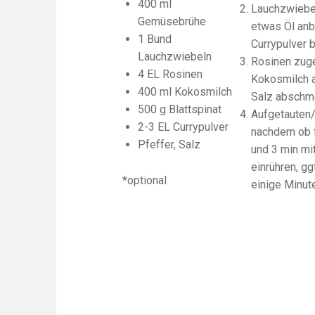
400 ml
Lauchzwiebel
Gemüsebrühe
etwas Öl anb
1 Bund
Currypulver 
Lauchzwiebeln
Rosinen zuge
4 EL Rosinen
Kokosmilch a
400 ml Kokosmilch
Salz abschm
500 g Blattspinat
Aufgetauten/
2-3 EL Currypulver
nachdem ob f
Pfeffer, Salz
und 3 min mi
einrühren, g
*optional
einige Minut