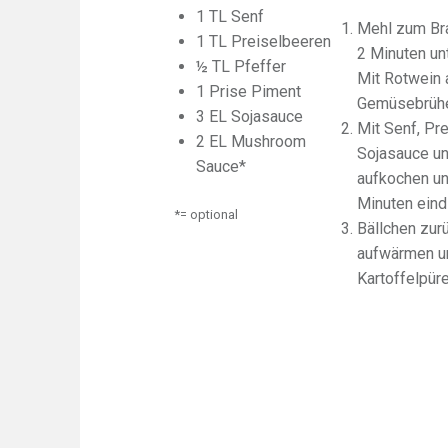
1 TL Senf
Mehl zum Bra
1 TL Preiselbeeren
2 Minuten un
½ TL Pfeffer
Mit Rotwein 
1 Prise Piment
Gemüsebrühe
3 EL Sojasauce
Mit Senf, Pre
2 EL Mushroom
Sojasauce u
Sauce*
aufkochen un
Minuten eind
*= optional
Bällchen zur
aufwärmen un
Kartoffelpür