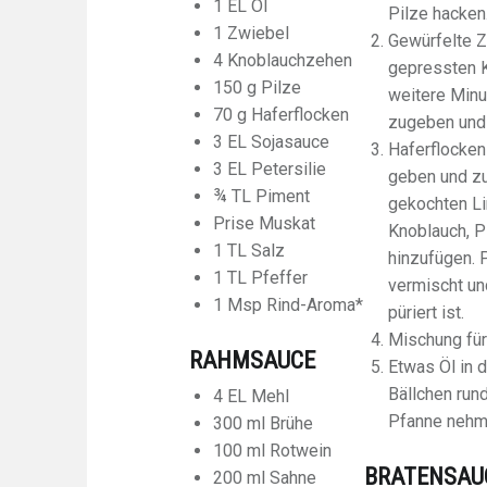
1 EL Öl
Pilze hacken
1 Zwiebel
Gewürfelte Z
4 Knoblauchzehen
gepressten 
150 g Pilze
weitere Minu
70 g Haferflocken
zugeben und 
3 EL Sojasauce
Haferflocken
3 EL Petersilie
geben und zu
¾ TL Piment
gekochten Li
Prise Muskat
Knoblauch, P
1 TL Salz
hinzufügen. P
1 TL Pfeffer
vermischt un
1 Msp Rind-Aroma*
püriert ist.
Mischung für
RAHMSAUCE
Etwas Öl in 
Bällchen run
4 EL Mehl
Pfanne nehm
300 ml Brühe
100 ml Rotwein
BRATENSAU
200 ml Sahne