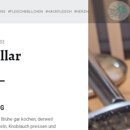
KÖTTBULLAR – CAN I HAVE IT?
ONS
FLEISCHBÄLLCHEN
HACKFLEISCH
HERZHAFT
KÖTTBULLAR
L
SE
llar
NG
r Brühe gar kochen, derweil
eln, Knoblauch pressen und