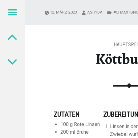
Menu
12. MÄRZ 2023
ASHYDA
CHAMPIGN
Post navigation
HAUPTSPEI
Köttbu
ZUTATEN
ZUBEREITU
100 g Rote Linsen
Linsen in de
200 ml Brühe
Zwiebel würf