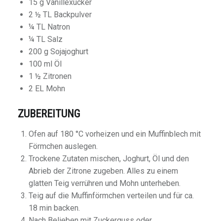
15 g Vanillexucker
2 ½ TL Backpulver
¼ TL Natron
¼ TL Salz
200 g Sojajoghurt
100 ml Öl
1 ½ Zitronen
2 EL Mohn
ZUBEREITUNG
Ofen auf 180 °C vorheizen und ein Muffinblech mit
Förmchen auslegen.
Trockene Zutaten mischen, Joghurt, Öl und den
Abrieb der Zitrone zugeben. Alles zu einem
glatten Teig verrühren und Mohn unterheben.
Teig auf die Muffinförmchen verteilen und für ca.
18 min backen.
Nach Belieben mit Zuckerguss oder