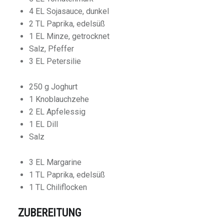
4 EL Sojasauce, dunkel
2 TL Paprika, edelsüß
1 EL Minze, getrocknet
Salz, Pfeffer
3 EL Petersilie
250 g Joghurt
1 Knoblauchzehe
2 EL Apfelessig
1 EL Dill
Salz
3 EL Margarine
1 TL Paprika, edelsüß
1 TL Chiliflocken
ZUBEREITUNG