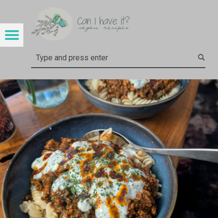
CAN I HAVE IT?
YALANCI MANTI – CAN I HAVE IT?
Menu
t navigation
Search